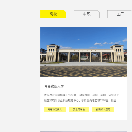
高校
中职
工厂
青岛农业大学
青岛农业大学始建于1951年，建有城阳、平度、莱阳、蓝谷四个
校区和现代农业科技服务中心。学校总占地面积5220亩，校舍建
筑总面积110余万平方米。设有25个教学院部，开设82个本科专
高速稳定接入
安全可靠性
创新技术应用
业，拥有2个博士学位授权一级学科、14个硕士学位授权一级学
科、13个专业学位硕士授权类别，有全日制在校生3万余人。网联
覆盖区域为西苑校区，住宿约为10000人。