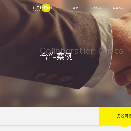
首页
无线校园
智慧校园
智能联接
网关
交换机
AP
OLT
ODN
MDU
运营管理
Collaboration Cases
认证计费系统
网管系统
合作案例
高阶辅助
运营中台
运维工单
客服系统
审计系统
上网
智能终端
宿舍水电控设备
智能饮用热水设备
通道闸机
人
运营管理
校园安全系统
校园生活系统
教务总务系统
无线网