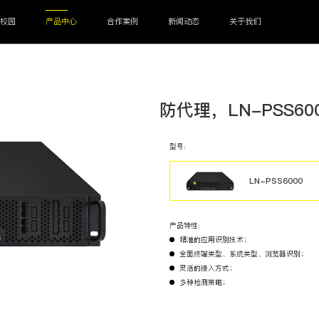
慧校园
产品中心
合作案例
新闻动态
关于我们
DU
光AP
防代理系统
防代理，LN-PSS60
型号:
LN-PSS6000
上网管控
CRM系统
进销存系统
产品特性:
人脸门禁机
三刷智能消费机
智能校园视频话机
智能电子学生证
智
精准的应用识别技术；
全面终端类型、系统类型、浏览器识别；
灵活的接入方式；
多种检测策略；