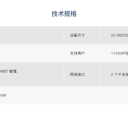
技术规格
设备尺寸
2U (W52
支持用户
11000I
个 MGT 管理、
网络接口
2 个千兆
0W