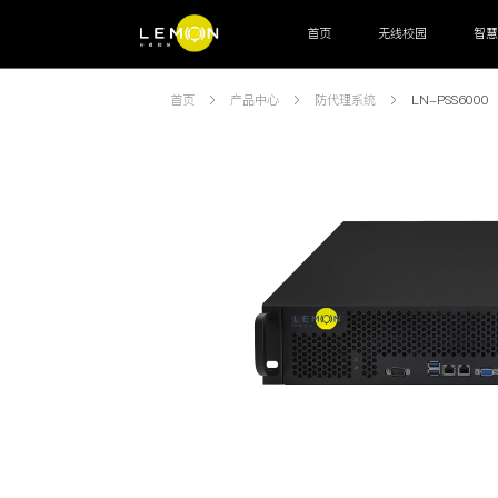
首页
无线校园
智
智能联接
首页
产品中心
防代理系统
LN-PSS6000
网关
交换机
AP
OLT
ODN
M
运营管理
认证计费系统
网管系统
高阶辅助
运营中台
运维工单
客服系统
审计系统
智能终端
宿舍水电控设备
智能饮用热水设备
通道闸机
运营管理
校园安全系统
校园生活系统
教务总务系统