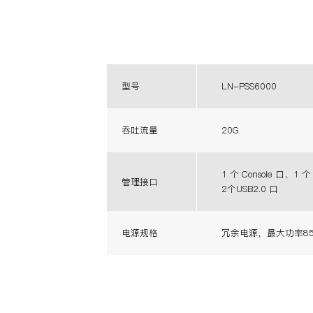
型号
LN-PSS6000
吞吐流量
20G
1 个 Console 口、1 
管理接口
2个USB2.0 口
电源规格
冗余电源，最大功率85